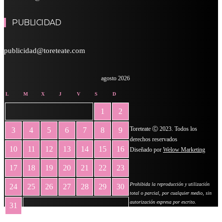
PUBLICIDAD
publicidad@toreteate.com
agosto 2026
L
M
X
J
V
S
D
1
2
Toreteate Ⓒ 2023. Todos los
3
4
5
6
7
8
9
derechos reservados
10
11
12
13
14
15
16
Diseñado por
Welow Marketing
17
18
19
20
21
22
23
Prohibida la reproducción y utilización
24
25
26
27
28
29
30
total o parcial, por cualquier medio, sin
autorización expresa por escrito.
31
« May