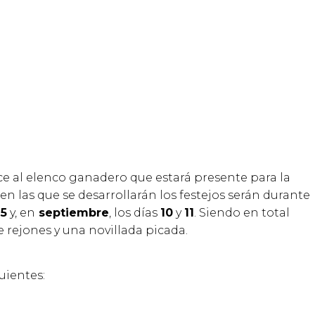
e al elenco ganadero que estará presente para la
n las que se desarrollarán los festejos serán durante
15
y, en
septiembre
, los días
10
y
11
. Siendo en total
e rejones y una novillada picada.
uientes: