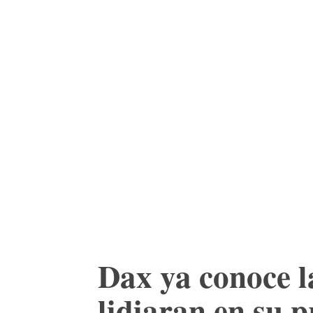
ACTUALIDAD
CU
Dax ya conoce l
lidiaran en su