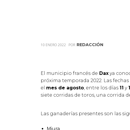
REDACCIÓN
10 ENERO 2022
POR
El municipio francés de
Dax
ya conoc
próxima temporada 2022. Las fechas e
el
mes de agosto
, entre los días
11
y
siete corridas de toros, una corrida d
Las ganaderías presentes son las sig
Miura