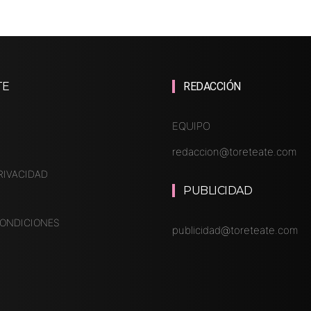
TE
REDACCIÓN
EQUIPO
redaccion@toreteate.com
RIVACIDAD
PUBLICIDAD
CONDICIONES
publicidad@toreteate.com