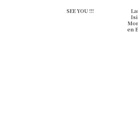
SEE YOU !!!
La
Is
Mon
en E