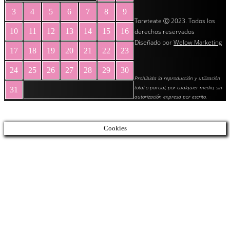
3
4
5
6
7
8
9
Toreteate Ⓒ 2023. Todos los
10
11
12
13
14
15
16
derechos reservados
Diseñado por
Welow Marketing
17
18
19
20
21
22
23
24
25
26
27
28
29
30
Prohibida la reproducción y utilización
total o parcial, por cualquier medio, sin
31
autorización expresa por escrito.
« May
Cookies