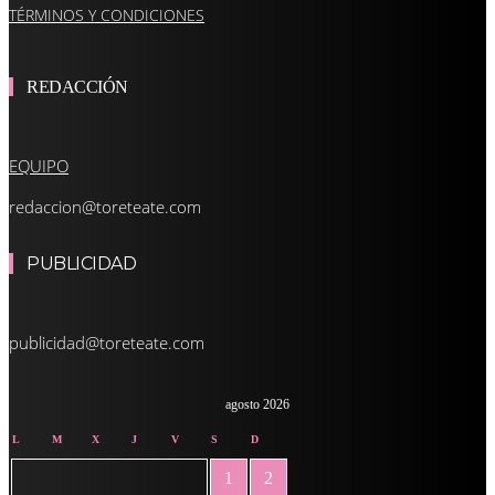
TÉRMINOS Y CONDICIONES
REDACCIÓN
EQUIPO
redaccion@toreteate.com
PUBLICIDAD
publicidad@toreteate.com
agosto 2026
L
M
X
J
V
S
D
1
2