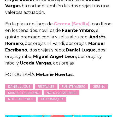
Vargas
ha cortado también las dos orejas tras una
valerosa actuación.
En la plaza de toros de
Gerena (Sevilla),
con lleno
en los tendidos, novillos de
Fuente Ymbro,
el
quinto premiado con la vuelta al ruedo.
Andrés
Romero
, dos orejas; El Fandi, dos orejas;
Manuel
Escribano,
dos orejas y rabo;
Daniel Luque
, dos
orejas y rabo;
Miguel Angel León;
dos orejas y
rabo; y
Uceda Vargas
, dos orejas.
FOTOGRAFÍA:
Melanie Huertas.
DANIEL LUQUE
FESTIVALES
FUENTE YMBRO
GERENA
MANUEL ESCRIBANO
NOTICIAS TAURINAS
NOTICIAS TOROS
TAUROMAQUIA