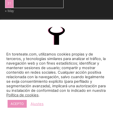
31
« May
Toreteate Ⓒ 2023. Todos los derechos reservados
Diseñado por
Welow Marketing
En toreteate.com, utilizamos cookies propias y de
terceros, y tecnologías similares para analizar el tráfico, la
navegación web y con fines estadísticos; identificar y
mantener sesiones de usuario; compartir y mostrar
Prohibida la reproducción y utilización total o parcial, por cualquier medio, sin autorización
contenido en redes sociales. Cualquier acción positiva
expresa por escrito.
relacionada con la navegación, salvo cuando legalmente
se exija consentimiento explícito (para perfilado y
segmentación avanzada), implicará una autorización para
su instalación de conformidad con lo indicado en nuestra
Política de cookies
.
Ajustes
ACEPTO