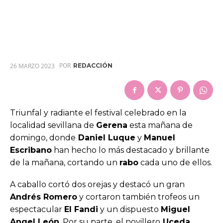
POR
26 MARZO 2023
REDACCIÓN
Triunfal y radiante el festival celebrado en la
localidad sevillana de
Gerena
esta mañana de
domingo, donde
Daniel Luque
y
Manuel
Escribano
han hecho lo más destacado y brillante
de la mañana, cortando un
rabo
cada uno de ellos.
A caballo cortó dos orejas y destacó un gran
Andrés Romero
y cortaron también trofeos un
espectacular
El Fandi
y un dispuesto
Miguel
Angel León
. Por su parte, el novillero
Uceda