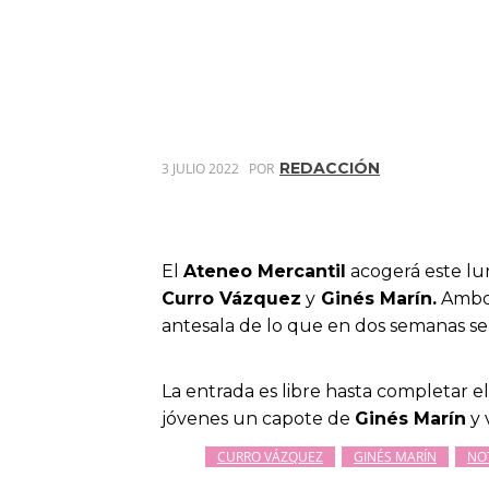
REDACCIÓN
3 JULIO 2022
POR
El
Ateneo Mercantil
acogerá este lun
Curro Vázquez
y
Ginés Marín.
Ambos
antesala de lo que en dos semanas ser
La entrada es libre hasta completar e
jóvenes un capote de
Ginés Marín
y 
CURRO VÁZQUEZ
GINÉS MARÍN
NO