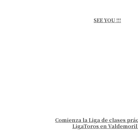
SEE YOU !!!
Comienza la Liga de clases prá
LigaToros en Valdemoril