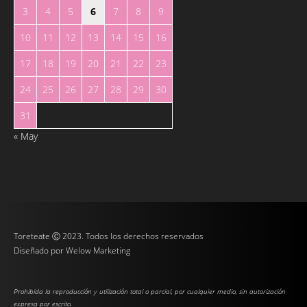
3
4
5
6
7
8
9
10
11
12
13
14
15
16
17
18
19
20
21
22
23
24
25
26
27
28
29
30
31
« May
Toreteate Ⓒ 2023. Todos los derechos reservados
Diseñado por
Welow Marketing
Prohibida la reproducción y utilización total o parcial, por cualquier medio, sin autorización
expresa por escrito.