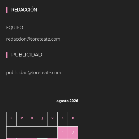
REDACCIÓN
EQUIPO
redaccion@toreteate.com
PUBLICIDAD
publicidad@toreteate.com
agosto 2026
L
M
X
J
V
S
D
1
2