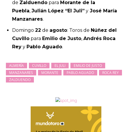
de
Zalduendo
para
Morante de la
Puebla
,
Julián López “El Juli”
y
José María
Manzanares
.
Domingo
22
de
agosto
: Toros de
Núñez del
Cuvillo
para
Emilio de Justo
,
Andrés Roca
Rey
y
Pablo Aguado
.
ALMERÍA
CUVILLO
EL JULI
EMILIO DE JUSTO
MANZANARES
MORANTE
PABLO AGUADO
ROCA REY
ZALDUENDO