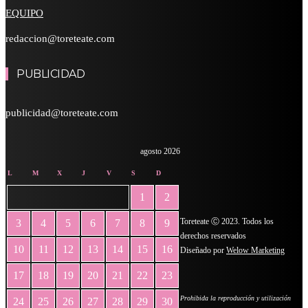
EQUIPO
redaccion@toreteate.com
PUBLICIDAD
publicidad@toreteate.com
agosto 2026
L
M
X
J
V
S
D
1
2
Toreteate Ⓒ 2023. Todos los
3
4
5
6
7
8
9
derechos reservados
10
11
12
13
14
15
16
Diseñado por
Welow Marketing
17
18
19
20
21
22
23
Prohibida la reproducción y utilización
24
25
26
27
28
29
30