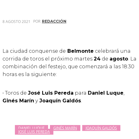
POR
8 AGOSTO 2021
REDACCIÓN
La ciudad conquense de
Belmonte
celebrará una
corrida de toros el próximo martes
24
de
agosto
. La
combinación del festejo, que comenzará a las 18:30
horas es la siguiente:
• Toros de
José Luis Pereda
para
Daniel Luque
,
Ginés Marín
y
Joaquín Galdós
.
DANIEL LUQUE
GINÉS MARÍN
JOAQUÍN GALDÓS
JOSÉ LUIS PEREDA