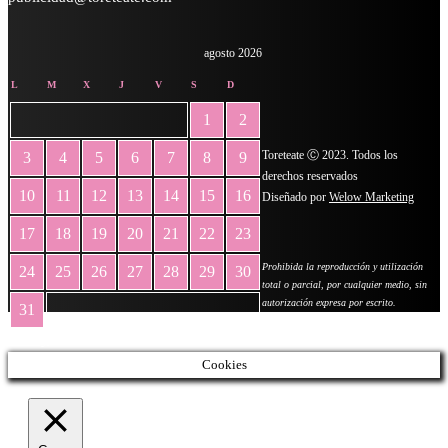
agosto 2026
L
M
X
J
V
S
D
1
2
Toreteate Ⓒ 2023. Todos los
3
4
5
6
7
8
9
derechos reservados
10
11
12
13
14
15
16
Diseñado por
Welow Marketing
17
18
19
20
21
22
23
Prohibida la reproducción y utilización
24
25
26
27
28
29
30
total o parcial, por cualquier medio, sin
autorización expresa por escrito.
31
« May
Cookies