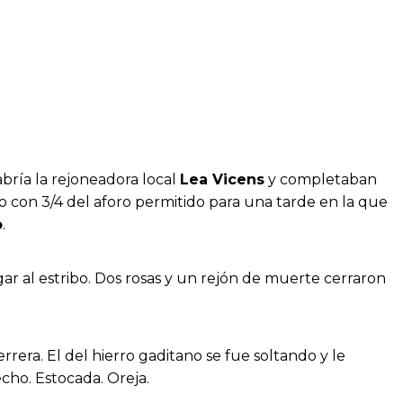
abría la rejoneadora local
Lea Vicens
y completaban
llo con 3/4 del aforo permitido para una tarde en la que
o
.
egar al estribo. Dos rosas y un rejón de muerte cerraron
rera. El del hierro gaditano se fue soltando y le
echo. Estocada. Oreja.