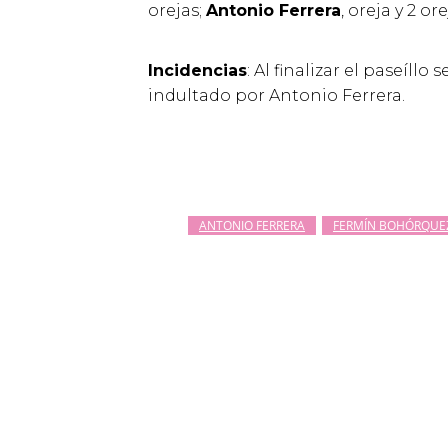
orejas;
Antonio Ferrera
, oreja y 2 or
Incidencias
: Al finalizar el paseíll
indultado por Antonio Ferrera.
ANTONIO FERRERA
FERMÍN BOHÓRQUE