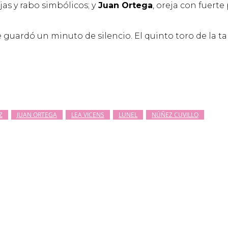
ejas y rabo simbólicos; y
Juan Ortega
, oreja con fuerte
o se guardó un minuto de silencio. El quinto toro de la 
Z
JUAN ORTEGA
LEA VICENS
LUNEL
NÚÑEZ CUVILLO