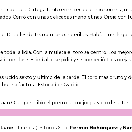
on el capote a Ortega tanto en el recibo como con el aju
tados. Cerró con unas delicadas manoletinas. Oreja con f
rde. Detalles de Lea con las banderillas. Había que llegar
te toda la lidia. Con la muleta el toro se centró. Los me
ió con clase. El indulto se pidió y se concedió. Dos orejas 
slucido sexto y último de la tarde. El toro más bruto y
e buena factura. Estocada. Ovación.
Juan Ortega recibió el premio al mejor puyazo de la tard
Lunel
(Francia). 6 Toros 6, de
Fermín Bohórquez
y
Núñ