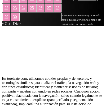
22
23
24
25
26
27
28
Prohibida la reproducción y utilización
29
30
total o parcial, por cualquier medio, sin
« Oct
Dic »
autorización expresa por escrito.
En toreteate.com, utilizamos cookies propias y de terceros, y
tecnologías similares para analizar el tráfico, la navegación web y
con fines estadísticos; identificar y mantener sesiones de usuario;
compartir y mostrar contenido en redes sociales. Cualquier acción
positiva relacionada con la navegación, salvo cuando legalmente se
exija consentimiento explícito (para perfilado y segmentación
avanzada), implicará una autorización para su instalación de