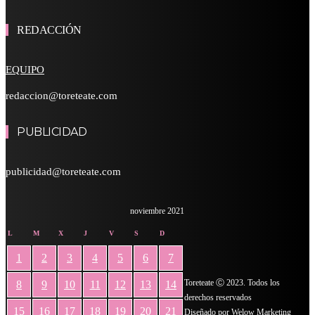
REDACCIÓN
EQUIPO
redaccion@toreteate.com
PUBLICIDAD
publicidad@toreteate.com
noviembre 2021
L
M
X
J
V
S
D
1
2
3
4
5
6
7
Toreteate Ⓒ 2023. Todos los
8
9
10
11
12
13
14
derechos reservados
15
16
17
18
19
20
21
Diseñado por
Welow Marketing