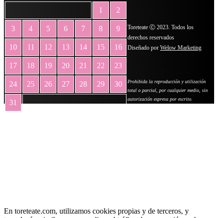
1
2
Toreteate Ⓒ 2023. Todos los
3
4
5
6
7
8
9
derechos reservados
10
11
12
13
14
15
16
Diseñado por
Welow Marketing
17
18
19
20
21
22
23
Prohibida la reproducción y utilización
24
25
26
27
28
29
30
total o parcial, por cualquier medio, sin
autorización expresa por escrito.
31
« May
En toreteate.com, utilizamos cookies propias y de terceros, y