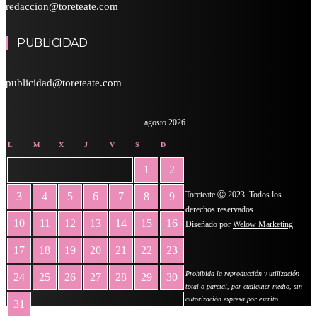
redaccion@toreteate.com
PUBLICIDAD
publicidad@toreteate.com
agosto 2026
L
M
X
J
V
S
D
1
2
Toreteate Ⓒ 2023. Todos los
3
4
5
6
7
8
9
derechos reservados
10
11
12
13
14
15
16
Diseñado por
Welow Marketing
17
18
19
20
21
22
23
Prohibida la reproducción y utilización
24
25
26
27
28
29
30
total o parcial, por cualquier medio, sin
autorización expresa por escrito.
31