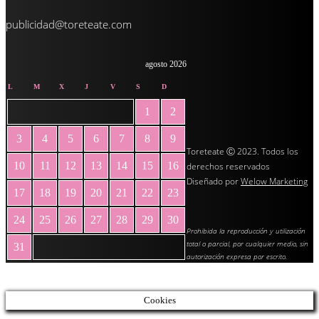
publicidad@toreteate.com
agosto 2026
L
M
X
J
V
S
D
1
2
3
4
5
6
7
8
9
Toreteate Ⓒ 2023. Todos los
10
11
12
13
14
15
16
derechos reservados
Diseñado por
Welow Marketing
17
18
19
20
21
22
23
24
25
26
27
28
29
30
Prohibida la reproducción y utilización
total o parcial, por cualquier medio, sin
31
autorización expresa por escrito.
« May
Cookies