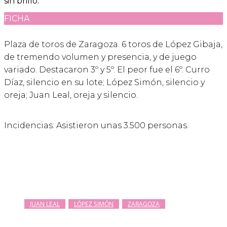
sin brillo.
FICHA
Plaza de toros de Zaragoza. 6 toros de López Gibaja,
de tremendo volumen y presencia, y de juego
variado. Destacaron 3º y 5º. El peor fue el 6º. Curro
Díaz, silencio en su lote; López Simón, silencio y
oreja; Juan Leal, oreja y silencio.
Incidencias: Asistieron unas 3.500 personas.
JUAN LEAL
LÓPEZ SIMÓN
ZARAGOZA