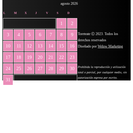
agosto 2026
L
M
X
J
V
S
D
1
2
Toreteate Ⓒ 2023. Todos los
3
4
5
6
7
8
9
derechos reservados
10
11
12
13
14
15
16
Diseñado por
Welow Marketing
17
18
19
20
21
22
23
Prohibida la reproducción y utilización
24
25
26
27
28
29
30
total o parcial, por cualquier medio, sin
autorización expresa por escrito.
31
« May