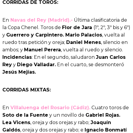
CORRIDAS DE TOROS:
En
Navas del Rey (Madrid).-
Última clasificatoria de
la Copa Chenel. Toros de
Flor de Jara
(1º, 2º, 3º bis y 6º)
y
Guerrero y Carpintero. Mario Palacios
, vuelta al
ruedo tras petición y oreja;
Daniel Menes
, silencio en
ambos; y
Manuel Perera
, vuelta al ruedo y silencio.
Incidencias
: En el segundo, saludaron
Juan Carlos
Rey
y
Diego Valladar.
En el cuarto, se desmonteró
Jesús Mejías.
CORRIDAS MIXTAS:
En
Villaluenga del Rosario (Cádiz).
Cuatro toros de
Soto de la Fuente
y un novillo de
Gabriel Rojas.
Lea Vicens
, oreja y dos orejas y rabo;
Joaquín
Galdós
, oreja y dos orejas y rabo; e
Ignacio Bonmatí