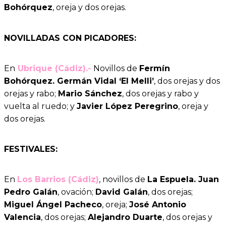
Bohórquez
, oreja y dos orejas.
NOVILLADAS CON PICADORES:
En
Ubrique (Cádiz).-
Novillos de
Fermín
Bohórquez. Germán Vidal ‘El Melli’
, dos orejas y dos
orejas y rabo;
Mario Sánchez
, dos orejas y rabo y
vuelta al ruedo; y
Javier López Peregrino
, oreja y
dos orejas.
FESTIVALES:
En
Los Barrios (Cádiz)
, novillos de
La Espuela. Juan
Pedro Galán
, ovación;
David Galán
, dos orejas;
Miguel Ángel Pacheco
, oreja;
José Antonio
Valencia
, dos orejas;
Alejandro Duarte
, dos orejas y