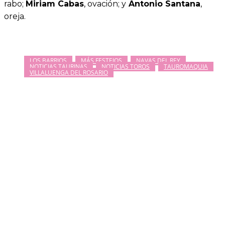
rabo;
Miriam Cabas
, ovación; y
Antonio Santana
,
oreja.
LOS BARRIOS
MÁS FESTEJOS
NAVAS DEL REY
NOTICIAS TAURINAS
NOTICIAS TOROS
TAUROMAQUIA
VILLALUENGA DEL ROSARIO