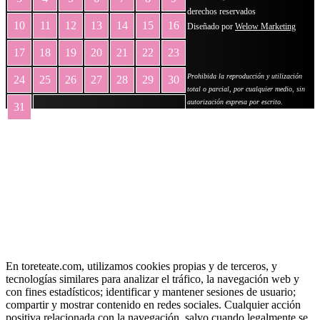
derechos reservados
10
11
12
13
14
15
16
Diseñado por
Welow Marketing
17
18
19
20
21
22
23
Prohibida la reproducción y utilización
24
25
26
27
28
29
30
total o parcial, por cualquier medio, sin
autorización expresa por escrito.
31
« May
En toreteate.com, utilizamos cookies propias y de terceros, y
tecnologías similares para analizar el tráfico, la navegación web y
con fines estadísticos; identificar y mantener sesiones de usuario;
compartir y mostrar contenido en redes sociales. Cualquier acción
positiva relacionada con la navegación, salvo cuando legalmente se