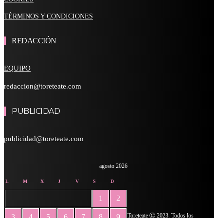
TÉRMINOS Y CONDICIONES
REDACCIÓN
EQUIPO
redaccion@toreteate.com
PUBLICIDAD
publicidad@toreteate.com
agosto 2026
L
M
X
J
V
S
D
1
2
Toreteate Ⓒ 2023. Todos los
3
4
5
6
7
8
9