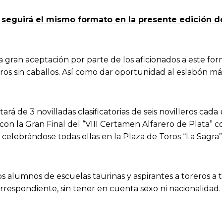
n seguirá el mismo formato en la presente edición de
a gran aceptación por parte de los aficionados a este for
eros sin caballos. Así como dar oportunidad al eslabón 
rá de 3 novilladas clasificatorias de seis novilleros cada
 con la Gran Final del “VIII Certamen Alfarero de Plata” c
ta celebrándose todas ellas en la Plaza de Toros “La Sagra”
s alumnos de escuelas taurinas y aspirantes a toreros a t
rrespondiente, sin tener en cuenta sexo ni nacionalidad.