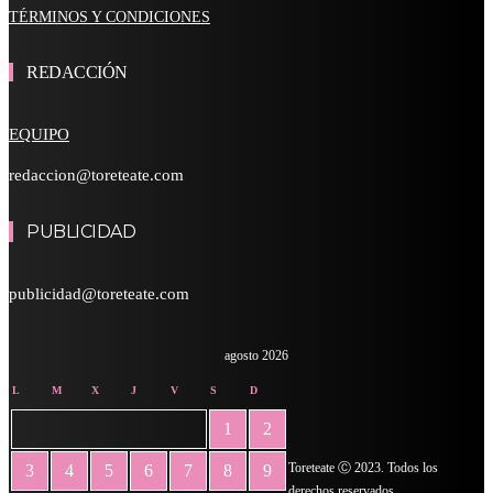
TÉRMINOS Y CONDICIONES
REDACCIÓN
EQUIPO
redaccion@toreteate.com
PUBLICIDAD
publicidad@toreteate.com
agosto 2026
L
M
X
J
V
S
D
1
2
Toreteate Ⓒ 2023. Todos los
3
4
5
6
7
8
9
derechos reservados