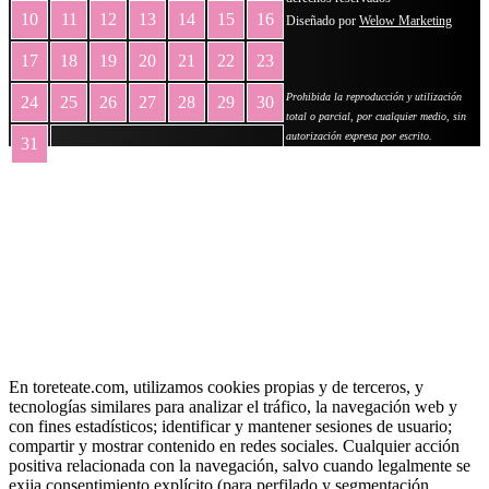
10
11
12
13
14
15
16
Diseñado por
Welow Marketing
17
18
19
20
21
22
23
Prohibida la reproducción y utilización
24
25
26
27
28
29
30
total o parcial, por cualquier medio, sin
autorización expresa por escrito.
31
« May
En toreteate.com, utilizamos cookies propias y de terceros, y
tecnologías similares para analizar el tráfico, la navegación web y
con fines estadísticos; identificar y mantener sesiones de usuario;
compartir y mostrar contenido en redes sociales. Cualquier acción
positiva relacionada con la navegación, salvo cuando legalmente se
exija consentimiento explícito (para perfilado y segmentación