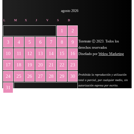
agosto 2026
L
M
X
J
V
S
D
1
2
Toreteate Ⓒ 2023. Todos los
3
4
5
6
7
8
9
derechos reservados
10
11
12
13
14
15
16
Diseñado por
Welow Marketing
17
18
19
20
21
22
23
Prohibida la reproducción y utilización
24
25
26
27
28
29
30
total o parcial, por cualquier medio, sin
autorización expresa por escrito.
31
« May