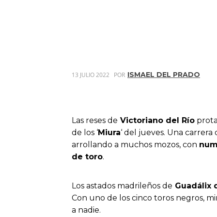
ISMAEL DEL PRADO
13 JULIO 2022
POR
Las reses de
Victoriano del Río
prota
de los ‘
Miura
‘ del jueves. Una carrera
arrollando a muchos mozos, con
num
de toro
.
Los astados madrileños de
Guadálix d
Con uno de los cinco toros negros, mi
a nadie.