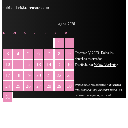
publicidad@toreteate.com
agosto 2026
L
M
X
J
V
S
D
1
2
Toreteate Ⓒ 2023. Todos los
3
4
5
6
7
8
9
derechos reservados
10
11
12
13
14
15
16
Diseñado por
Welow Marketing
17
18
19
20
21
22
23
Prohibida la reproducción y utilización
24
25
26
27
28
29
30
total o parcial, por cualquier medio, sin
autorización expresa por escrito.
31
« May