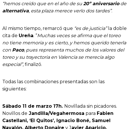
“hemos creído que en el año de su
20º aniversario
de
alternativa
, esta plaza merece verlo dos tardes”
.
Al mismo tiempo, remarcó que
“es de justicia”
la doble
cita de
Ureña
. “
Muchas veces se afirma que el toreo
no tiene memoria y es cierto, y hemos querido tenerla
con
Paco
, pues representa muchos de los valores del
toreo y su trayectoria en Valencia se merecía algo
especial”,
finalizó.
Todas las combinaciones presentadas son las
siguientes:
Sábado 11 de marzo 17h.
Novillada sin picadores.
Novillos de
Jandilla/Vegahermosa
para
Fabien
Castellani, ‘El Quitos’, Ignacio Boné, Samuel
Navalón, Alberto Donaire
y J
avier Aparicio.