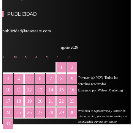
PUBLICIDAD
publicidad@toreteate.com
agosto 2026
L
M
X
J
V
S
D
1
2
Toreteate Ⓒ 2023. Todos los
3
4
5
6
7
8
9
derechos reservados
10
11
12
13
14
15
16
Diseñado por
Welow Marketing
17
18
19
20
21
22
23
Prohibida la reproducción y utilización
24
25
26
27
28
29
30
total o parcial, por cualquier medio, sin
autorización expresa por escrito.
31
« May