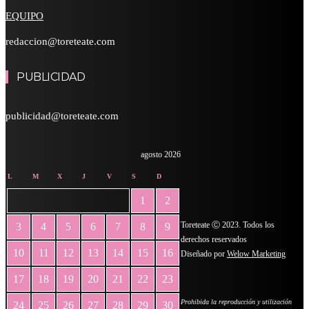
EQUIPO
redaccion@toreteate.com
PUBLICIDAD
publicidad@toreteate.com
agosto 2026
L
M
X
J
V
S
D
1
2
Toreteate Ⓒ 2023. Todos los
3
4
5
6
7
8
9
derechos reservados
10
11
12
13
14
15
16
Diseñado por
Welow Marketing
17
18
19
20
21
22
23
Prohibida la reproducción y utilización
24
25
26
27
28
29
30