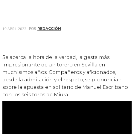
POR
19 ABRIL 2022
REDACCIÓN
Se acerca la hora de la verdad, la gesta más
impresionante de un torero en Sevilla en
muchísimos años. Compañeros y aficionados,
desde la admiración y el respeto, se pronuncian
sobre la apuesta en solitario de Manuel Escribano
con los seis toros de Miura.