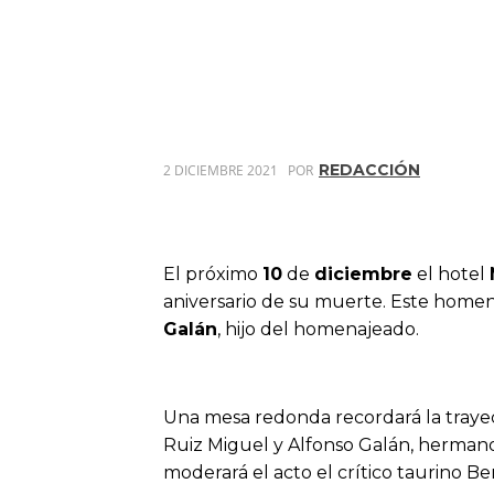
REDACCIÓN
2 DICIEMBRE 2021
POR
El próximo
10
de
diciembre
el hotel
aniversario de su muerte. Este homen
Galán
, hijo del homenajeado.
Una mesa redonda recordará la trayect
Ruiz Miguel y Alfonso Galán, hermano
moderará el acto el crítico taurino B