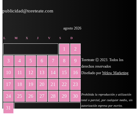
publicidad@toreteate.com
agosto 2026
L
M
X
J
V
S
D
1
2
Toreteate Ⓒ 2023. Todos los
3
4
5
6
7
8
9
derechos reservados
10
11
12
13
14
15
16
Diseñado por
Welow Marketing
17
18
19
20
21
22
23
Prohibida la reproducción y utilización
24
25
26
27
28
29
30
total o parcial, por cualquier medio, sin
autorización expresa por escrito.
31
« May