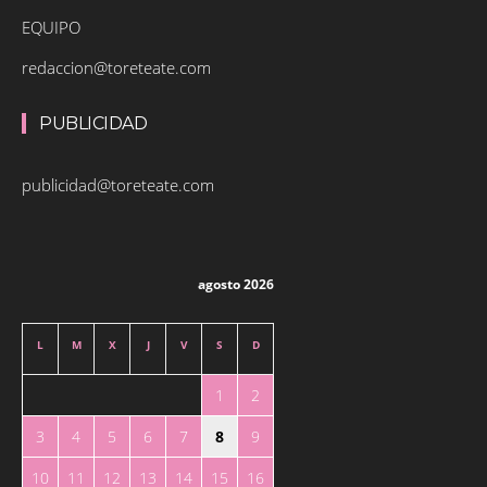
EQUIPO
redaccion@toreteate.com
PUBLICIDAD
publicidad@toreteate.com
agosto 2026
L
M
X
J
V
S
D
1
2
3
4
5
6
7
8
9
10
11
12
13
14
15
16