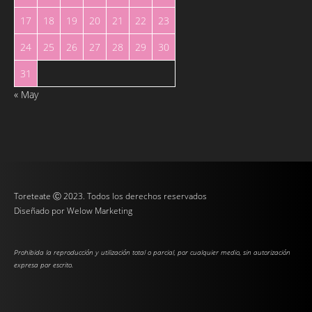
17
18
19
20
21
22
23
24
25
26
27
28
29
30
31
« May
Toreteate Ⓒ 2023. Todos los derechos reservados
Diseñado por
Welow Marketing
Prohibida la reproducción y utilización total o parcial, por cualquier medio, sin autorización
expresa por escrito.