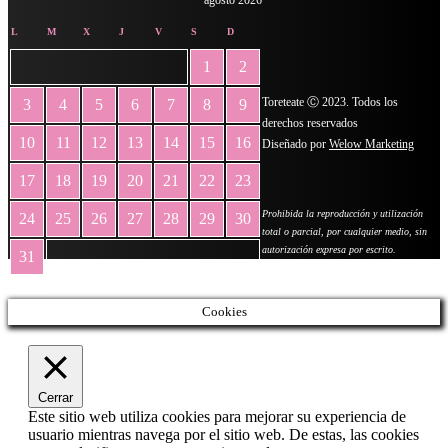
L
M
X
J
V
S
D
1
2
Toreteate Ⓒ 2023. Todos los
3
4
5
6
7
8
9
derechos reservados
10
11
12
13
14
15
16
Diseñado por
Welow Marketing
17
18
19
20
21
22
23
Prohibida la reproducción y utilización
24
25
26
27
28
29
30
total o parcial, por cualquier medio, sin
autorización expresa por escrito.
31
« May
Cookies
Cerrar
Este sitio web utiliza cookies para mejorar su experiencia de
usuario mientras navega por el sitio web. De estas, las cookies