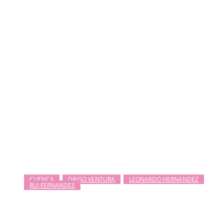
CUENCA
DIEGO VENTURA
LEONARDO HERNÁNDEZ
RUI FERNANDES