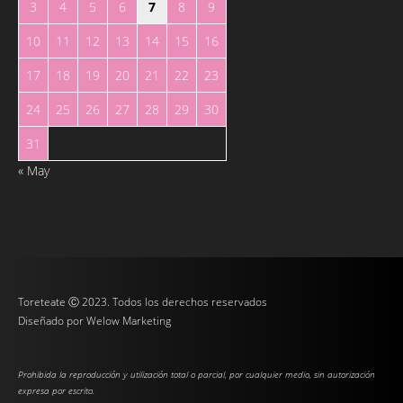
3
4
5
6
7
8
9
10
11
12
13
14
15
16
17
18
19
20
21
22
23
24
25
26
27
28
29
30
31
« May
Toreteate Ⓒ 2023. Todos los derechos reservados
Diseñado por
Welow Marketing
Prohibida la reproducción y utilización total o parcial, por cualquier medio, sin autorización
expresa por escrito.