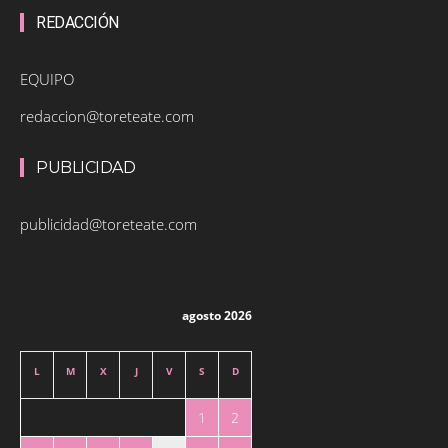
REDACCIÓN
EQUIPO
redaccion@toreteate.com
PUBLICIDAD
publicidad@toreteate.com
agosto 2026
L
M
X
J
V
S
D
1
2