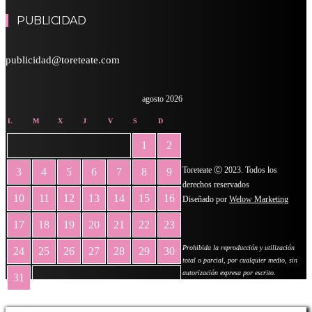
PUBLICIDAD
publicidad@toreteate.com
agosto 2026
L
M
X
J
V
S
D
1
2
Toreteate Ⓒ 2023. Todos los
3
4
5
6
7
8
9
derechos reservados
10
11
12
13
14
15
16
Diseñado por
Welow Marketing
17
18
19
20
21
22
23
Prohibida la reproducción y utilización
24
25
26
27
28
29
30
total o parcial, por cualquier medio, sin
autorización expresa por escrito.
31
« May