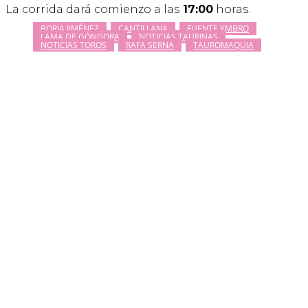
La corrida dará comienzo a las
17:00
horas.
BORJA JIMÉNEZ
CANTILLANA
FUENTE YMBRO
LAMA DE GÓNGORA
NOTICIAS TAURINAS
NOTICIAS TOROS
RAFA SERNA
TAUROMAQUIA