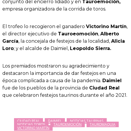
conjunto del encierro lidiado y en
Tauroemoción,
empresa organizadora de la corrida de toros.
El trofeo lo recogieron el ganadero
Victorino Martín
,
el director ejecutivo de
Tauroeomoción
,
Alberto
García
, la concejala de festejos de la localidad,
Alicia
Loro
; y el alcalde de Daimiel,
Leopoldo Sierra.
Los premiados mostraron su agradecimiento y
destacaron la importancia de dar festejos en una
época complicada a causa de la pandemia.
Daimiel
fue de los pueblos de la provincia de
Ciudad Real
que celebraron festejos taurinos durante el año 2021.
CIUDAD REAL
DAIMIEL
NOTICIAS TAURINAS
NOTICIAS TOROS
TAUROEMOCIÓN
TAUROMAQUIA
VICTORINO MARTÍN