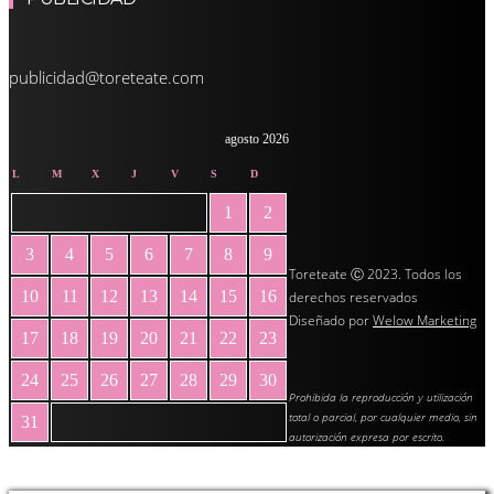
publicidad@toreteate.com
agosto 2026
L
M
X
J
V
S
D
1
2
3
4
5
6
7
8
9
Toreteate Ⓒ 2023. Todos los
10
11
12
13
14
15
16
derechos reservados
Diseñado por
Welow Marketing
17
18
19
20
21
22
23
24
25
26
27
28
29
30
Prohibida la reproducción y utilización
total o parcial, por cualquier medio, sin
31
autorización expresa por escrito.
« May