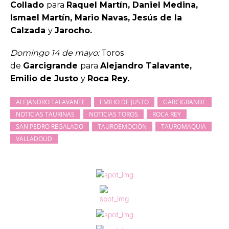
Collado
para
Raquel Martín, Daniel Medina,
Ismael Martín, Mario Navas, Jesús de la
Calzada
y
Jarocho.
Domingo 14 de mayo:
Toros
de
Garcigrande
para
Alejandro Talavante,
Emilio de Justo
y
Roca Rey.
ALEJANDRO TALAVANTE
EMILIO DE JUSTO
GARCIGRANDE
NOTICIAS TAURINAS
NOTICIAS TOROS
ROCA REY
SAN PEDRO REGALADO
TAUROEMOCIÓN
TAUROMAQUIA
VALLADOLID