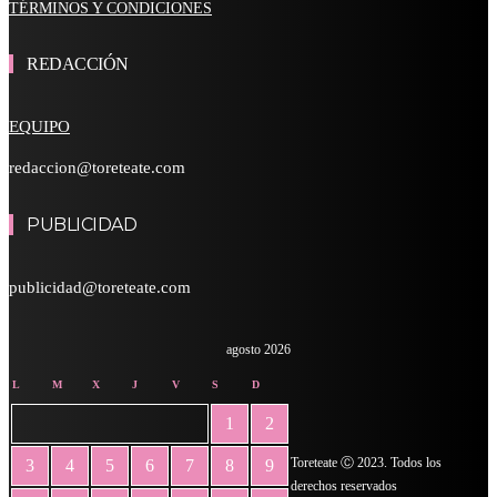
TÉRMINOS Y CONDICIONES
REDACCIÓN
EQUIPO
redaccion@toreteate.com
PUBLICIDAD
publicidad@toreteate.com
agosto 2026
L
M
X
J
V
S
D
1
2
Toreteate Ⓒ 2023. Todos los
3
4
5
6
7
8
9
derechos reservados