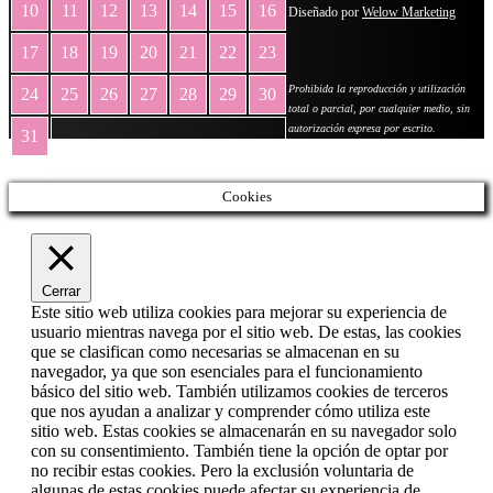
10
11
12
13
14
15
16
Diseñado por
Welow Marketing
17
18
19
20
21
22
23
Prohibida la reproducción y utilización
24
25
26
27
28
29
30
total o parcial, por cualquier medio, sin
autorización expresa por escrito.
31
« May
Cookies
Cerrar
Este sitio web utiliza cookies para mejorar su experiencia de
usuario mientras navega por el sitio web. De estas, las cookies
que se clasifican como necesarias se almacenan en su
navegador, ya que son esenciales para el funcionamiento
básico del sitio web. También utilizamos cookies de terceros
que nos ayudan a analizar y comprender cómo utiliza este
sitio web. Estas cookies se almacenarán en su navegador solo
con su consentimiento. También tiene la opción de optar por
no recibir estas cookies. Pero la exclusión voluntaria de
algunas de estas cookies puede afectar su experiencia de