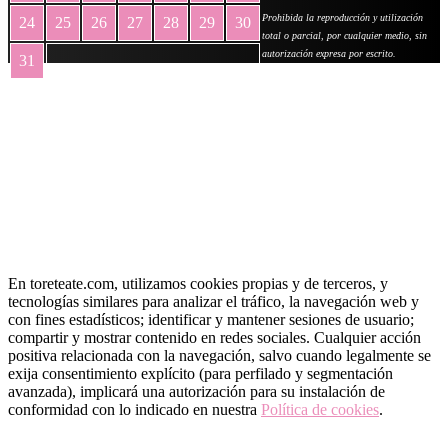
Prohibida la reproducción y utilización
24
25
26
27
28
29
30
total o parcial, por cualquier medio, sin
autorización expresa por escrito.
31
« May
En toreteate.com, utilizamos cookies propias y de terceros, y
tecnologías similares para analizar el tráfico, la navegación web y
con fines estadísticos; identificar y mantener sesiones de usuario;
compartir y mostrar contenido en redes sociales. Cualquier acción
positiva relacionada con la navegación, salvo cuando legalmente se
exija consentimiento explícito (para perfilado y segmentación
avanzada), implicará una autorización para su instalación de
conformidad con lo indicado en nuestra
Política de cookies
.