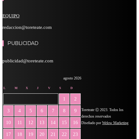
EQUIPO
redaccion@toreteate.com
PUBLICIDAD
publicidad@toreteate.com
agosto 2026
L
M
X
J
V
S
D
1
2
Toreteate Ⓒ 2023. Todos los
3
4
5
6
7
8
9
derechos reservados
10
11
12
13
14
15
16
Diseñado por
Welow Marketing
17
18
19
20
21
22
23