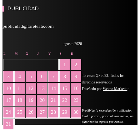
PUBLICIDAD
publicidad@toreteate.com
agosto 2026
L
M
X
J
V
S
D
1
2
Toreteate Ⓒ 2023. Todos los
3
4
5
6
7
8
9
derechos reservados
10
11
12
13
14
15
16
Diseñado por
Welow Marketing
17
18
19
20
21
22
23
Prohibida la reproducción y utilización
24
25
26
27
28
29
30
total o parcial, por cualquier medio, sin
autorización expresa por escrito.
31
« May