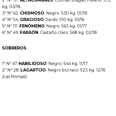
2º Nº 37.
ALTACUMBRES
. Colorao bragao meano. 572
kg. 03/18
3º Nº 62.
CHISMOSO
. Negro. 530 kg. 01/18
4º Nº 54.
GRACIOSO
. Sardo. 510 kg. 10/16
5º Nº 111.
FENÓMENO
. Negro. 563 kg. 01/17
6º Nº 49.
FARAÓN
. Castaño claro. 568 kg. 02/18
SOBREROS
1º Nº 47.
HABILIDOSO
. Negro. 544 kg. 11/17
2º Nº 28.
LAGARTIJO
. Negro burraco. 523 kg. 12/16
(Las Monjas)