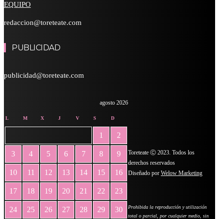
EQUIPO
redaccion@toreteate.com
PUBLICIDAD
publicidad@toreteate.com
agosto 2026
L
M
X
J
V
S
D
1
2
Toreteate Ⓒ 2023. Todos los
3
4
5
6
7
8
9
derechos reservados
10
11
12
13
14
15
16
Diseñado por
Welow Marketing
17
18
19
20
21
22
23
Prohibida la reproducción y utilización
24
25
26
27
28
29
30
total o parcial, por cualquier medio, sin