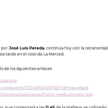
a por
José Luis Pereda
, continúa hoy con la retransmisi
esta tarde en el coso de La Merced.
s de los siguientes enlaces:
YAV6NyEM
.com/events/1213149132491735/?ref=newsfeed
om/toroshuelvalamerced?utm_medium=copy_link
teo, que comenzará a las
11.45
de la mañana, se utilizarán