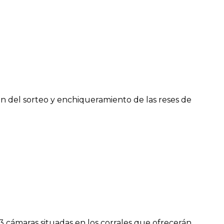
ón del sorteo y enchiqueramiento de las reses de
 3 cámaras situadas en los corrales que ofrecerán