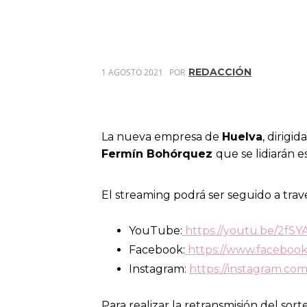
REDACCIÓN
1 AGOSTO 2021
POR
La nueva empresa de
Huelva
, dirigid
Fermín Bohórquez
que se lidiarán 
El streaming podrá ser seguido a travé
YouTube:
https://youtu.be/2fS
Facebook:
https://www.facebook
Instagram:
https://instagram.c
Para realizar la retransmisión del sor