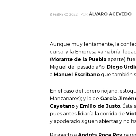
ÁLVARO ACEVEDO
8 FEBRERO 2022
POR
Aunque muy lentamente, la confecc
curso, y la Empresa ya habría llega
(
Morante
de la Puebla
aparte) fuer
Miguel del pasado año:
Diego
Urdi
a
Manuel Escribano
que también se
En el caso del torero riojano, estoq
Manzanares); y la de
García Jimén
Cayetano
y
Emilio de Justo
. Ésta
pues antes lidiaría la corrida de
Vic
y apoderado siguen abiertas y no h
Respecto a
Andrés Roca Rey
parec