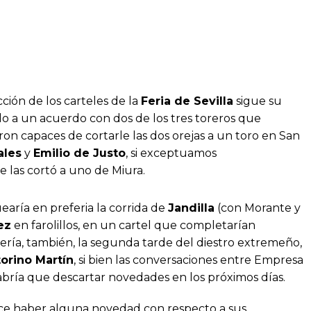
ión de los carteles de la
Feria de Sevilla
sigue su
do a un acuerdo con dos de los tres toreros que
on capaces de cortarle las dos orejas a un toro en San
ales
y
Emilio de Justo
, si exceptuamos
 las cortó a uno de Miura.
uearía en preferia la corrida de
Jandilla
(con Morante y
ez
en farolillos, en un cartel que completarían
 sería, también, la segunda tarde del diestro extremeño,
torino Martín
, si bien las conversaciones entre Empresa
abría que descartar novedades en los próximos días.
e haber alguna novedad con respecto a sus