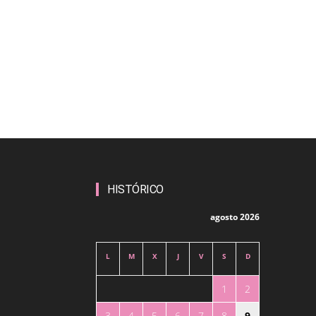
HISTÓRICO
agosto 2026
L
M
X
J
V
S
D
1
2
3
4
5
6
7
8
9