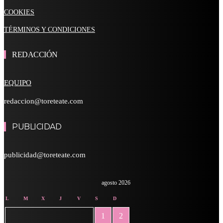
COOKIES
TÉRMINOS Y CONDICIONES
REDACCIÓN
EQUIPO
redaccion@toreteate.com
PUBLICIDAD
publicidad@toreteate.com
agosto 2026
L
M
X
J
V
S
D
1
2