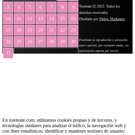
Toreteate Ⓒ 2023. Todos los
3
4
5
6
7
8
9
derechos reservados
10
11
12
13
14
15
16
Diseñado por
Welow Marketing
17
18
19
20
21
22
23
Prohibida la reproducción y utilización
24
25
26
27
28
29
30
total o parcial, por cualquier medio, sin
autorización expresa por escrito.
31
« May
En toreteate.com, utilizamos cookies propias y de terceros, y
tecnologías similares para analizar el tráfico, la navegación web y
con fines estadísticos; identificar y mantener sesiones de usuario;