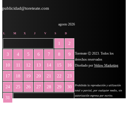
publicidad@toreteate.com
agosto 2026
L
M
X
J
V
S
D
1
2
Toreteate Ⓒ 2023. Todos los
3
4
5
6
7
8
9
derechos reservados
10
11
12
13
14
15
16
Diseñado por
Welow Marketing
17
18
19
20
21
22
23
Prohibida la reproducción y utilización
24
25
26
27
28
29
30
total o parcial, por cualquier medio, sin
autorización expresa por escrito.
31
« May