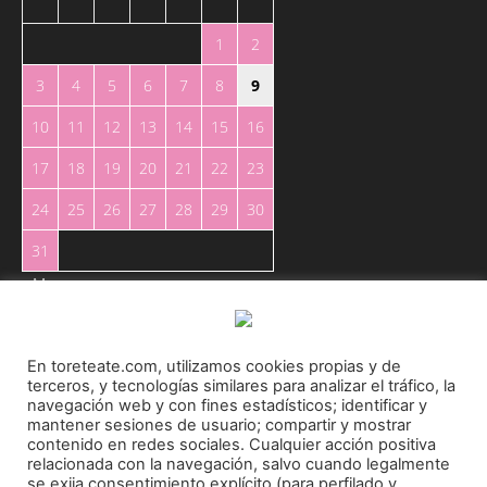
1
2
3
4
5
6
7
8
9
10
11
12
13
14
15
16
17
18
19
20
21
22
23
24
25
26
27
28
29
30
31
« May
En toreteate.com, utilizamos cookies propias y de
terceros, y tecnologías similares para analizar el tráfico, la
navegación web y con fines estadísticos; identificar y
mantener sesiones de usuario; compartir y mostrar
Toreteate Ⓒ 2023. Todos los derechos reservados
contenido en redes sociales. Cualquier acción positiva
relacionada con la navegación, salvo cuando legalmente
Diseñado por
Welow Marketing
se exija consentimiento explícito (para perfilado y