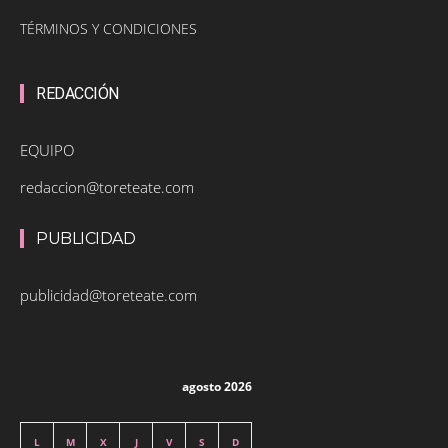
TÉRMINOS Y CONDICIONES
REDACCIÓN
EQUIPO
redaccion@toreteate.com
PUBLICIDAD
publicidad@toreteate.com
agosto 2026
L
M
X
J
V
S
D