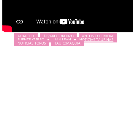
ALBACETE
ÁLVARO LORENZO
ANTONIO FERRERA
FUENTE YMBRO
JUAN LEAN
NOTICIAS TAURINAS
NOTICIAS TOROS
TAUROMAQUIA