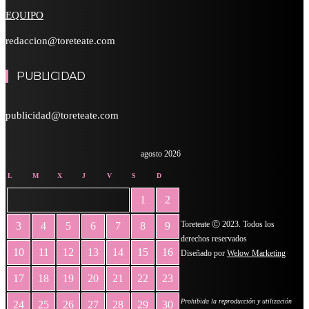
EQUIPO
redaccion@toreteate.com
PUBLICIDAD
publicidad@toreteate.com
agosto 2026
L
M
X
J
V
S
D
1
2
Toreteate Ⓒ 2023. Todos los
3
4
5
6
7
8
9
derechos reservados
10
11
12
13
14
15
16
Diseñado por
Welow Marketing
17
18
19
20
21
22
23
Prohibida la reproducción y utilización
24
25
26
27
28
29
30