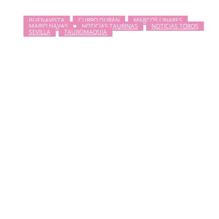
BUENAVISTA
CURRO DURÁN
MARCOS LINARES
MARIO NAVAS
NOTICIAS TAURINAS
NOTICIAS TOROS
SEVILLA
TAUROMAQUIA