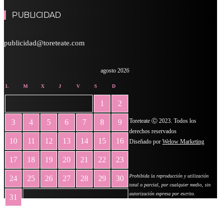
PUBLICIDAD
publicidad@toreteate.com
agosto 2026
L
M
X
J
V
S
D
1
2
Toreteate Ⓒ 2023. Todos los
3
4
5
6
7
8
9
derechos reservados
10
11
12
13
14
15
16
Diseñado por
Welow Marketing
17
18
19
20
21
22
23
Prohibida la reproducción y utilización
24
25
26
27
28
29
30
total o parcial, por cualquier medio, sin
autorización expresa por escrito.
31
« May