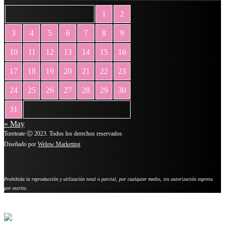
1
2
3
4
5
6
7
8
9
10
11
12
13
14
15
16
17
18
19
20
21
22
23
24
25
26
27
28
29
30
31
« May
Toreteate Ⓒ 2023. Todos los derechos reservados
Diseñado por
Welow Marketing
Prohibida la reproducción y utilización total o parcial, por cualquier medio, sin autorización expresa
por escrito.