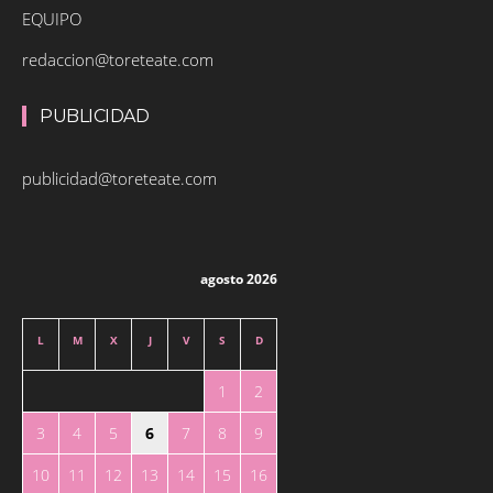
EQUIPO
redaccion@toreteate.com
PUBLICIDAD
publicidad@toreteate.com
agosto 2026
L
M
X
J
V
S
D
1
2
3
4
5
6
7
8
9
10
11
12
13
14
15
16