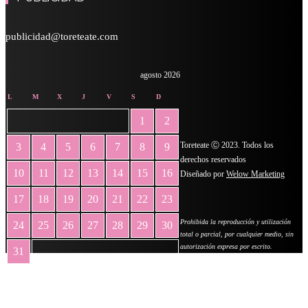
publicidad@toreteate.com
agosto 2026
L
M
X
J
V
S
D
1
2
Toreteate Ⓒ 2023. Todos los
3
4
5
6
7
8
9
derechos reservados
10
11
12
13
14
15
16
Diseñado por
Welow Marketing
17
18
19
20
21
22
23
Prohibida la reproducción y utilización
24
25
26
27
28
29
30
total o parcial, por cualquier medio, sin
autorización expresa por escrito.
31
« May