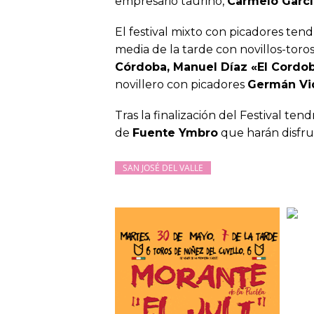
empresario taurino,
Carmelo Garcí
El festival mixto con picadores ten
media de la tarde con novillos-toro
Córdoba, Manuel Díaz «El Cordob
novillero con picadores
Germán Vid
Tras la finalización del Festival t
de
Fuente Ymbro
que harán disfrut
SAN JOSÉ DEL VALLE