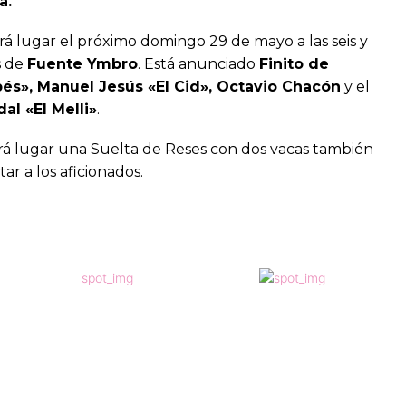
a.
drá lugar el próximo domingo 29 de mayo a las seis y
s de
Fuente Ymbro
. Está anunciado
Finito de
és», Manuel Jesús «El Cid», Octavio Chacón
y el
al «El Melli»
.
endrá lugar una Suelta de Reses con dos vacas también
ar a los aficionados.