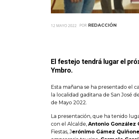
REDACCIÓN
12 MAYO 2022
POR
El festejo tendrá lugar el p
Ymbro.
Esta mañana se ha presentado el car
la localidad gaditana de San José de
de Mayo 2022.
La presentación, que ha tenido lug
con el Alcalde,
Antonio González 
Fiestas, J
erónimo Gámez Quiñon