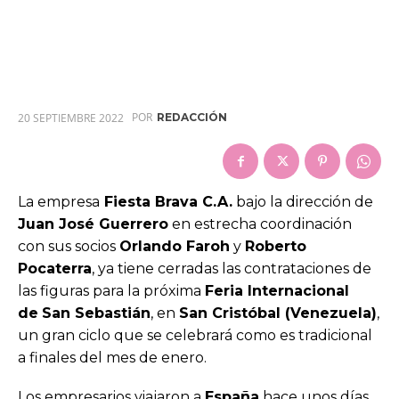
POR
20 SEPTIEMBRE 2022
REDACCIÓN
La empresa
Fiesta Brava C.A.
bajo la dirección de
Juan José Guerrero
en estrecha coordinación
con sus socios
Orlando Faroh
y
Roberto
Pocaterra
, ya tiene cerradas las contrataciones de
las figuras para la próxima
Feria Internacional
de
San Sebastián
, en
San Cristóbal (Venezuela)
,
un gran ciclo que se celebrará como es tradicional
a finales del mes de enero.
Los empresarios viajaron a
España
hace unos días