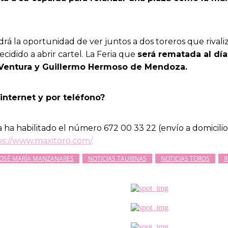
endrá la oportunidad de ver juntos a dos toreros que riv
cidido a abrir cartel. La Feria que
será rematada al día
 Ventura y Guillermo Hermoso de Mendoza.
internet y por teléfono?
 ha habilitado el número 672 00 33 22 (envío a domicilio g
ps://www.maxitoro.com/
.
JOSÉ MARÍA MANZANARES
NOTICIAS TAURINAS
NOTICIAS TOROS
R