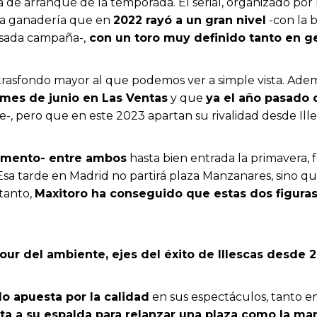
eria de arranque de la temporada. El serial, organizado po
una ganadería que en
2022 rayó a un gran nivel
-con la 
asada campaña-,
con un toro muy definido tanto en g
n trasfondo mayor al que podemos ver a simple vista. Ad
l mes de junio en Las Ventas
y que
ya el año pasado 
e-, pero que en este 2023 apartan su rivalidad desde Ill
momento- entre ambos
hasta bien entrada la primavera, 
a tarde en Madrid no partirá plaza Manzanares, sino que l
 tanto,
Maxitoro ha conseguido que estas dos figuras
mour del ambiente, ejes del éxito de Illescas desde 
 apuesta por la calidad
en sus espectáculos, tanto e
esta a su espalda para relanzar una plaza como la m