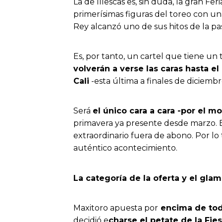
La de Illescas es, sin duda, la gran F
primerísimas figuras del toreo con 
Rey alcanzó uno de sus hitos de la p
Es, por tanto, un cartel que tiene u
volverán a verse las caras hasta e
Cali
-esta última a finales de diciembr
Será
el único cara a cara -por el 
primavera ya presente desde marzo. Es
extraordinario fuera de abono. Por lo
auténtico acontecimiento.
La categoría de la oferta y el gla
Maxitoro apuesta por
encima de todo
decidió e
charse el petate de la Fi