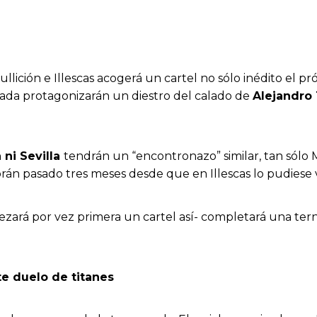
lición e Illescas acogerá un cartel no sólo inédito el p
ada protagonizarán un diestro del calado de
Alejandro
 ni Sevilla
tendrán un “encontronazo” similar, tan sólo 
án pasado tres meses desde que en Illescas lo pudiese vi
ará por vez primera un cartel así- completará una terna
te duelo de titanes