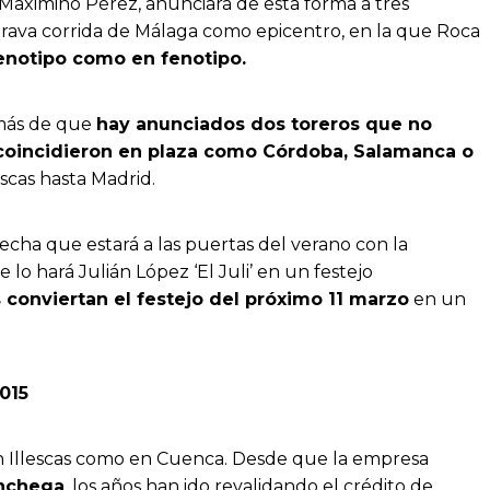
r Maximino Pérez, anunciará de esta forma a tres
brava corrida de Málaga como epicentro, en la que Roca
enotipo como en fenotipo.
emás de que
hay anunciados dos toreros que no
coincidieron en plaza como Córdoba, Salamanca o
escas hasta Madrid.
fecha que estará a las puertas del verano con la
o hará Julián López ‘El Juli’ en un festejo
 conviertan el festejo del próximo 11 marzo
en un
2015
n Illescas como en Cuenca. Desde que la empresa
anchega
, los años han ido revalidando el crédito de