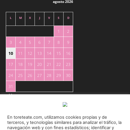
agosto 2026
L
M
X
J
V
S
D
1
2
3
4
5
6
7
8
9
10
11
12
13
14
15
16
17
18
19
20
21
22
23
24
25
26
27
28
29
30
31
« May
En toreteate.com, utilizamos cookies propias y de
terceros, y tecnologías similares para analizar el tráfico, la
navegación web y con fines estadísticos; identificar y