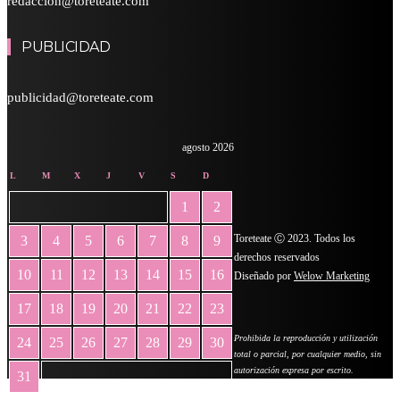
redaccion@toreteate.com
PUBLICIDAD
publicidad@toreteate.com
agosto 2026
L
M
X
J
V
S
D
1
2
Toreteate Ⓒ 2023. Todos los
3
4
5
6
7
8
9
derechos reservados
10
11
12
13
14
15
16
Diseñado por
Welow Marketing
17
18
19
20
21
22
23
Prohibida la reproducción y utilización
24
25
26
27
28
29
30
total o parcial, por cualquier medio, sin
autorización expresa por escrito.
31