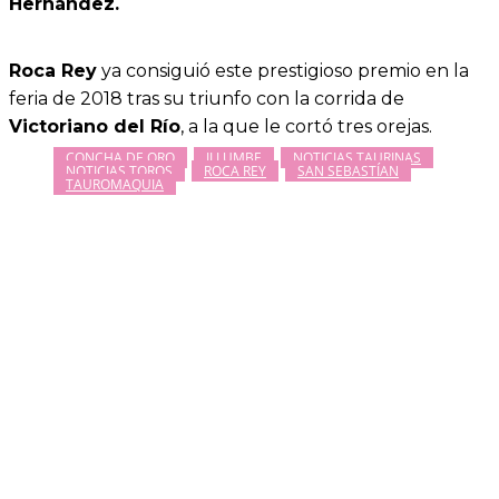
Hernández.
Roca Rey
ya consiguió este prestigioso premio en la
feria de 2018 tras su triunfo con la corrida de
Victoriano del Río
, a la que le cortó tres orejas.
CONCHA DE ORO
ILLUMBE
NOTICIAS TAURINAS
NOTICIAS TOROS
ROCA REY
SAN SEBASTÍAN
TAUROMAQUIA