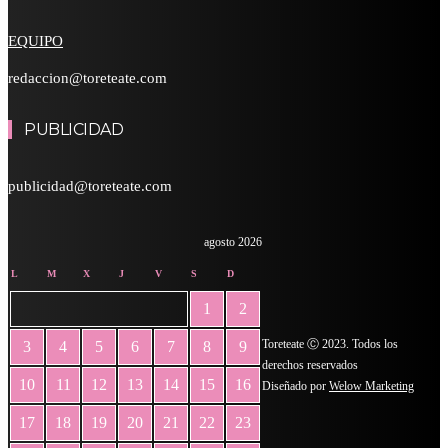
EQUIPO
redaccion@toreteate.com
PUBLICIDAD
publicidad@toreteate.com
agosto 2026
L
M
X
J
V
S
D
1
2
Toreteate Ⓒ 2023. Todos los
3
4
5
6
7
8
9
derechos reservados
10
11
12
13
14
15
16
Diseñado por
Welow Marketing
17
18
19
20
21
22
23