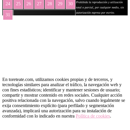
Prohibida la reproducción y utilización
24
25
26
27
28
29
30
total o parcial, por cualquier medio, sin
autorización expresa por escrito.
31
« May
En toreteate.com, utilizamos cookies propias y de terceros, y
tecnologías similares para analizar el tráfico, la navegación web y
con fines estadísticos; identificar y mantener sesiones de usuario;
compartir y mostrar contenido en redes sociales. Cualquier acción
positiva relacionada con la navegación, salvo cuando legalmente se
exija consentimiento explícito (para perfilado y segmentación
avanzada), implicará una autorización para su instalación de
conformidad con lo indicado en nuestra
Política de cookies
.